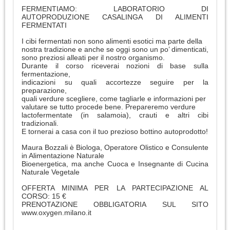
FERMENTIAMO: LABORATORIO DI
AUTOPRODUZIONE CASALINGA DI ALIMENTI
FERMENTATI
I cibi fermentati non sono alimenti esotici ma parte della
nostra tradizione e anche se oggi sono un po’ dimenticati,
sono preziosi alleati per il nostro organismo.
Durante il corso riceverai nozioni di base sulla
fermentazione,
indicazioni su quali accortezze seguire per la
preparazione,
quali verdure scegliere, come tagliarle e informazioni per
valutare se tutto procede bene. Prepareremo verdure
lactofermentate (in salamoia), crauti e altri cibi
tradizionali.
E tornerai a casa con il tuo prezioso bottino autoprodotto!
Maura Bozzali è Biologa, Operatore Olistico e Consulente
in Alimentazione Naturale
Bioenergetica, ma anche Cuoca e Insegnante di Cucina
Naturale Vegetale
OFFERTA MINIMA PER LA PARTECIPAZIONE AL
CORSO: 15 €
PRENOTAZIONE OBBLIGATORIA SUL SITO
www.oxygen.milano.it